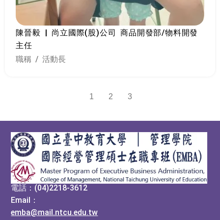
陳晉毅 | 尚立國際(股)公司 商品開發部/物料開發
主任
職稱 / 活動長
1
2
3
:::
電話：(04)2218-3612
Email：
emba@mail.ntcu.edu.tw