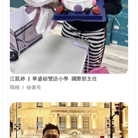
江凱婷 | 華盛頓雙語小學 國際部主任
職稱 / 秘書長