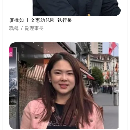
廖椲如 | 文惠幼兒園 執行長
職稱 / 副理事長