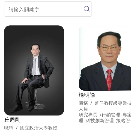
楊明諭
職稱 / 兼任教授級專業
人員
研究專長 /
行銷管理 專
丘周剛
理 科技創新管理 策略管
永續發展
職稱 / 國立政治大學教授