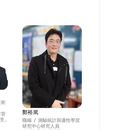
技術
鄭裕篤
案管
理
職稱 / 測驗統計與適性學習
研究中心研究人員