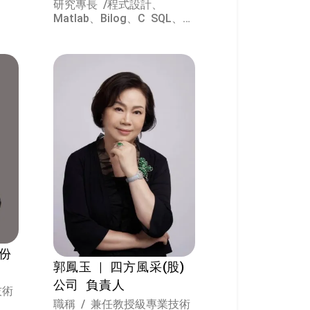
研究專長 /
程式設計、
Matlab、Bilog、C SQL、
MySQL、R、網頁設計。 線
上施測 國字筆順評量，IPA
模擬研究 模糊測度與模糊積
分
股份
郭鳳玉 | 四方風采(股)
公司 負責人
技術
職稱 / 兼任教授級專業技術