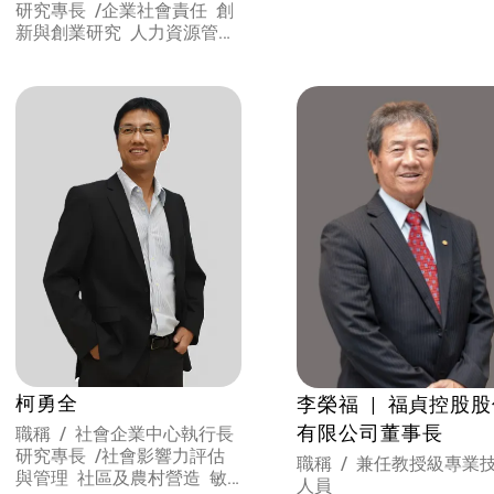
研究專長 /
企業社會責任 創
新與創業研究 人力資源管理
組織績效分析 企業經營診斷
柯勇全
李榮福 | 福貞控股
有限公司董事長
職稱 / 社會企業中心執行長
研究專長 /
社會影響力評估
職稱 / 兼任教授級專業
與管理 社區及農村營造 敏
人員