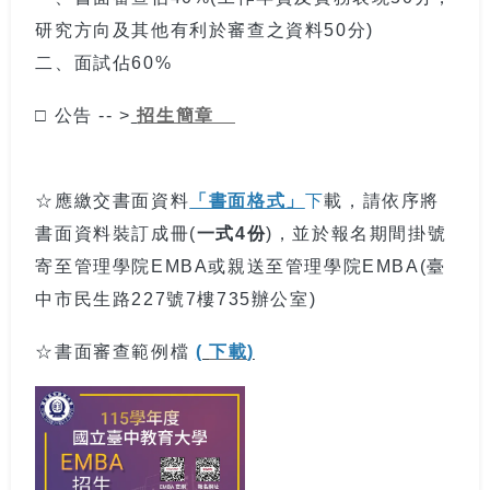
研究方向及其他有利於審查之資料50分)
二、面試佔60%
招生簡章
□ 公告 -- >
「書面格式」
☆應繳交書面資料
下
載，請依序將
書面資料裝訂成冊(
一式4份
)，並於報名期間掛號
寄至管理學院EMBA或親送至管理學院EMBA(臺
中市民生路227號7樓735辦公室)
下載
☆書面審查範例檔
(
)