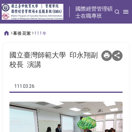
:::
國際經營管理碩
士在職專班
幕後花絮
111年
:::
國立臺灣師範大學 印永翔副
校長 演講
111.03.26